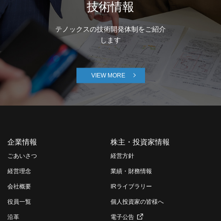
技術情報
テノックスの技術開発体制をご紹介
します
VIEW MORE
企業情報
株主・投資家情報
ごあいさつ
経営方針
経営理念
業績・財務情報
会社概要
IRライブラリー
役員一覧
個人投資家の皆様へ
沿革
電子公告