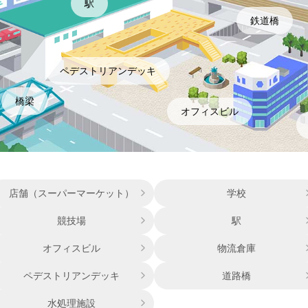
駅
鉄道橋
ペデストリアンデッキ
橋梁
オフィスビル
店舗（スーパーマーケット）
学校
競技場
駅
オフィスビル
物流倉庫
ペデストリアンデッキ
道路橋
水処理施設