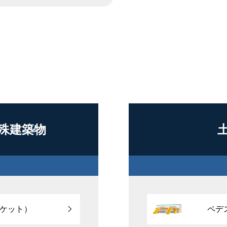
殊建築物
ケット）
ペデ