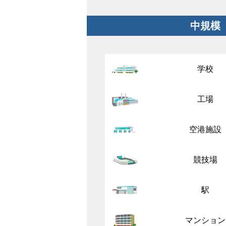
中規模
学校
工場
空港施設
競技場
駅
マンション