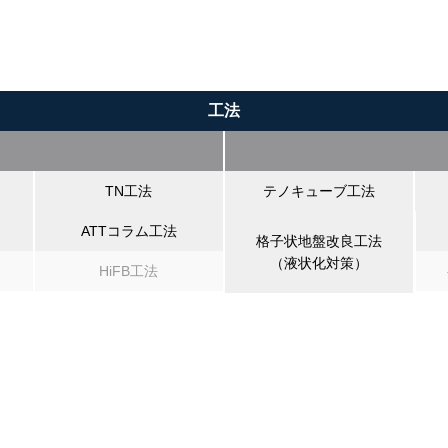
工法
TN工法
テノキューブ工法
ATTコラム工法
格子状地盤改良工法
（液状化対策）
HiFB工法