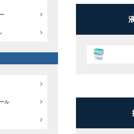
ー
ル
ール