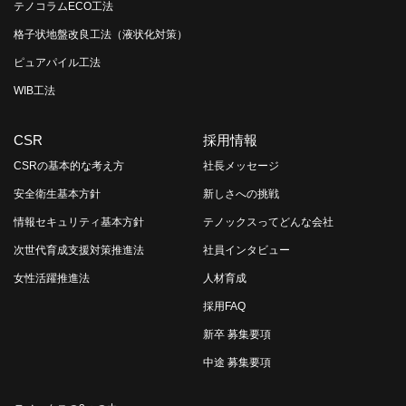
テノコラムECO工法
格子状地盤改良工法（液状化対策）
ピュアパイル工法
WIB工法
CSR
採用情報
CSRの基本的な考え方
社長メッセージ
安全衛生基本方針
新しさへの挑戦
情報セキュリティ基本方針
テノックスってどんな会社
次世代育成支援対策推進法
社員インタビュー
女性活躍推進法
人材育成
採用FAQ
新卒 募集要項
中途 募集要項