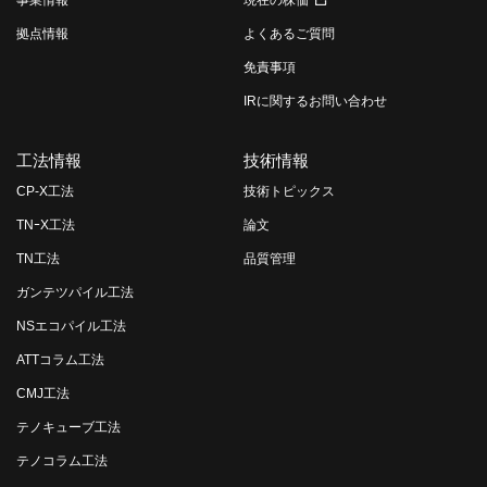
事業情報
現在の株価
拠点情報
よくあるご質問
免責事項
IRに関するお問い合わせ
工法情報
技術情報
CP-X工法
技術トピックス
TNｰX工法
論文
TN工法
品質管理
ガンテツパイル工法
NSエコパイル工法
ATTコラム工法
CMJ工法
テノキューブ工法
テノコラム工法