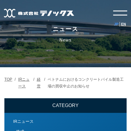
JP
EN
ニュース
News
TOP
/
IRニュ
/
経
/
ベトナムにおけるコンクリートパイル製造工
ース
営
場の買収中止のお知らせ
CATEGORY
IRニュース