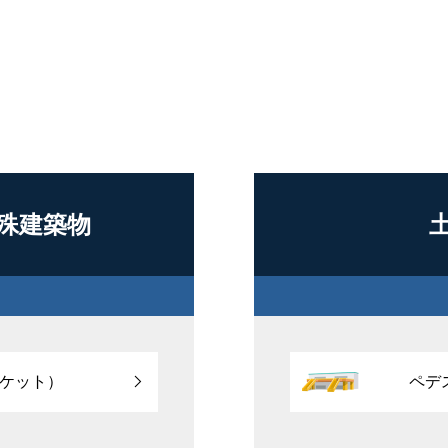
殊建築物
ケット）
ペデ