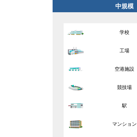
中規模
学校
工場
空港施設
競技場
駅
マンション