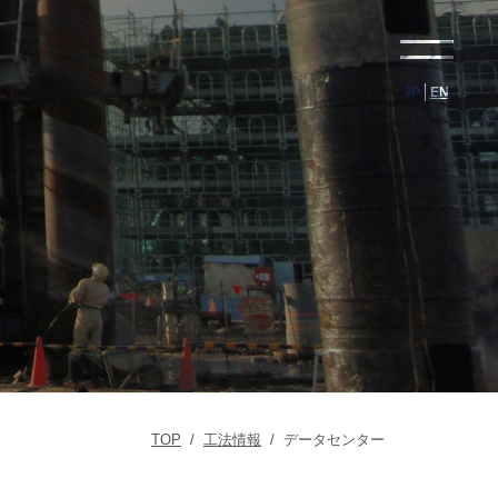
JP
EN
TOP
/
工法情報
/
データセンター