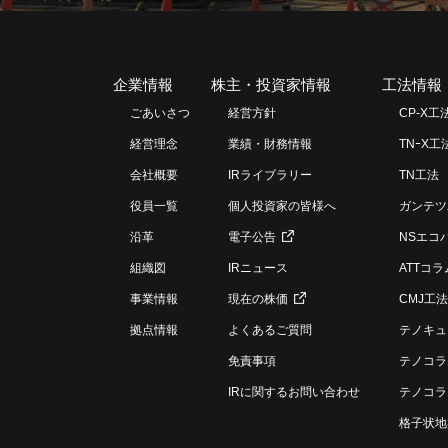
企業情報
株主・投資家情報
工法情報
ごあいさつ
経営方針
CP-X工
経営理念
業績・財務情報
TNｰX工
会社概要
IRライブラリー
TN工法
役員一覧
個人投資家の皆様へ
ガンテツ
沿革
電子公告
NSエコ
組織図
IRニュース
ATTコ
事業情報
現在の株価
CMJ工法
拠点情報
よくあるご質問
テノキュ
免責事項
テノコラ
IRに関するお問い合わせ
テノコラ
格子状地