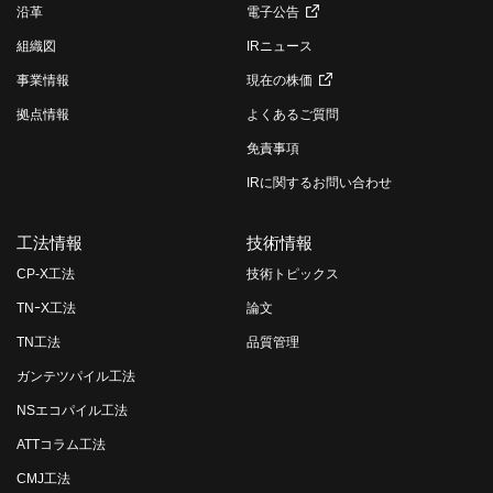
沿革
電子公告
組織図
IRニュース
事業情報
現在の株価
拠点情報
よくあるご質問
免責事項
IRに関するお問い合わせ
工法情報
技術情報
CP-X工法
技術トピックス
TNｰX工法
論文
TN工法
品質管理
ガンテツパイル工法
NSエコパイル工法
ATTコラム工法
CMJ工法