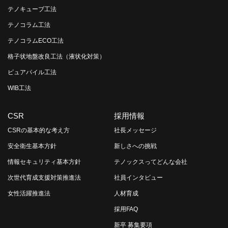
テノキューブ工法
テノコラム工法
テノコラムECO工法
格子状地盤改良工法（液状化対策）
ピュアパイル工法
WIB工法
CSR
採用情報
CSRの基本的な考え方
社長メッセージ
安全衛生基本方針
新しさへの挑戦
情報セキュリティ基本方針
テノックスってどんな会社
次世代育成支援対策推進法
社員インタビュー
女性活躍推進法
人材育成
採用FAQ
新卒 募集要項