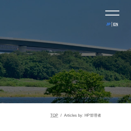
JP
EN
TOP
/
Articles by: HP管理者