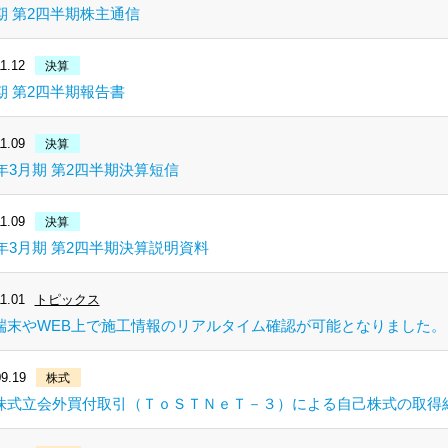
期 第2四半期株主通信
1.12
決算
期 第2四半期報告書
1.09
決算
9年3月期 第2四半期決算短信
1.09
決算
9年3月期 第2四半期決算説明資料
1.01
トピックス
端末やWEB上で施工情報のリアルタイム確認が可能となりました。
9.19
株式
株式立会外買付取引（ＴｏＳＴＮｅＴ－３）による自己株式の取得結果及