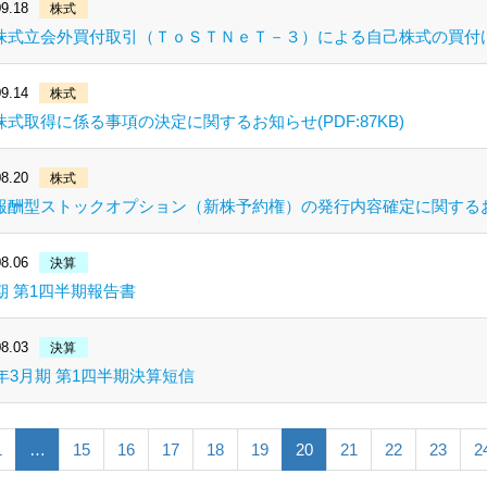
9.18
株式
株式立会外買付取引（ＴｏＳＴＮｅＴ－３）による自己株式の買付けに関
9.14
株式
式取得に係る事項の決定に関するお知らせ(PDF:87KB)
8.20
株式
報酬型ストックオプション（新株予約権）の発行内容確定に関するお知らせ
8.06
決算
期 第1四半期報告書
8.03
決算
9年3月期 第1四半期決算短信
1
…
15
16
17
18
19
20
21
22
23
2