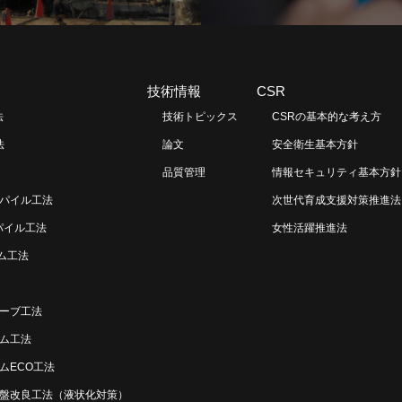
技術情報
CSR
法
技術トピックス
CSRの基本的な考え方
法
論文
安全衛生基本方針
品質管理
情報セキュリティ基本方針
パイル工法
次世代育成支援対策推進法
パイル工法
女性活躍推進法
ラム工法
ーブ工法
ム工法
ムECO工法
盤改良工法（液状化対策）