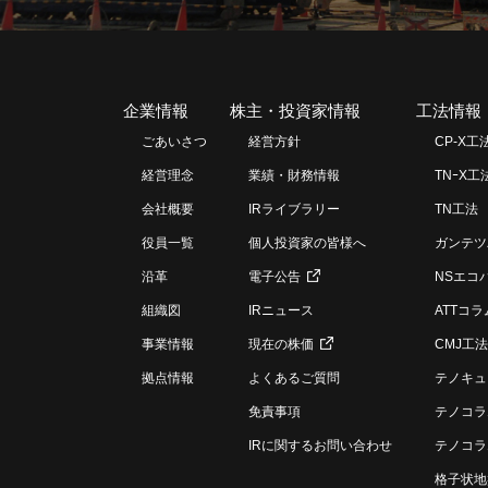
企業情報
株主・投資家情報
工法情報
ごあいさつ
経営方針
CP-X工
経営理念
業績・財務情報
TNｰX工
会社概要
IRライブラリー
TN工法
役員一覧
個人投資家の皆様へ
ガンテツ
沿革
電子公告
NSエコ
組織図
IRニュース
ATTコ
事業情報
現在の株価
CMJ工法
拠点情報
よくあるご質問
テノキュ
免責事項
テノコラ
IRに関するお問い合わせ
テノコラ
格子状地