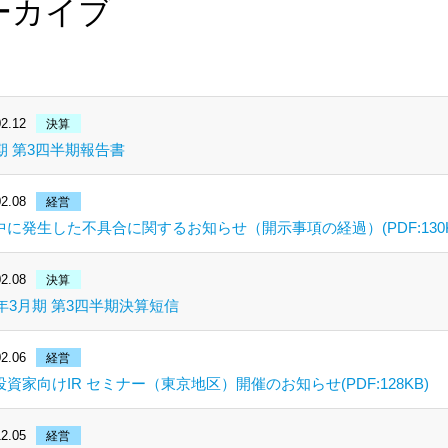
ーカイブ
2.12
決算
期 第3四半期報告書
2.08
経営
中に発生した不具合に関するお知らせ（開示事項の経過）(PDF:130K
2.08
決算
9年3月期 第3四半期決算短信
2.06
経営
資家向けIR セミナー（東京地区）開催のお知らせ(PDF:128KB)
2.05
経営